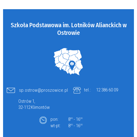
Szkoła Podstawowa im. Lotników Alianckich w
Ostrowie
tel.:
12 386 60 09
sp.ostrow@proszowice.pl
Ostrów 1,
32-112 Klimontów
pon:
8
- 16
00
00
wt-pt:
8
- 16
00
00