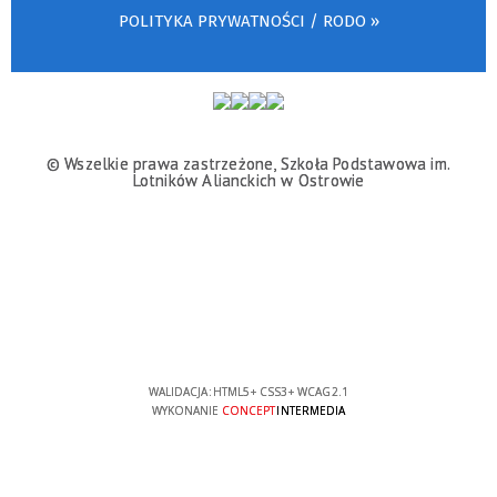
POLITYKA PRYWATNOŚCI / RODO »
© Wszelkie prawa zastrzeżone, Szkoła Podstawowa im.
Lotników Alianckich w Ostrowie
WALIDACJA:
HTML5
+
CSS3
+
WCAG 2.1
WYKONANIE
CONCEPT
INTERMEDIA