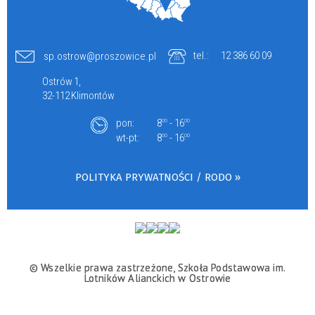
tel.:
12 386 60 09
sp.ostrow@proszowice.pl
Ostrów 1,
32-112 Klimontów
pon:
8
- 16
00
00
wt-pt:
8
- 16
00
00
POLITYKA PRYWATNOŚCI / RODO »
© Wszelkie prawa zastrzeżone, Szkoła Podstawowa im.
Lotników Alianckich w Ostrowie