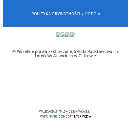
POLITYKA PRYWATNOŚCI / RODO »
© Wszelkie prawa zastrzeżone, Szkoła Podstawowa im.
Lotników Alianckich w Ostrowie
WALIDACJA:
HTML5
+
CSS3
+
WCAG 2.1
WYKONANIE
CONCEPT
INTERMEDIA