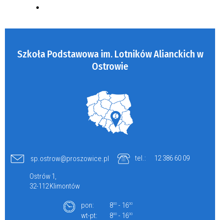
Szkoła Podstawowa im. Lotników Alianckich w
Ostrowie
tel.:
12 386 60 09
sp.ostrow@proszowice.pl
Ostrów 1,
32-112 Klimontów
pon:
8
- 16
00
00
wt-pt:
8
- 16
00
00