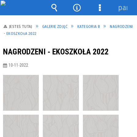
panel
Wyszukiwarka
Narzędzia
Menu
szczegółowe
JESTEŚ TUTAJ
GALERIE ZDJĘĆ
KATEGORIA B
NAGRODZENI
- EKOSZKOŁA 2022
NAGRODZENI - EKOSZKOŁA 2022
10-11-2022